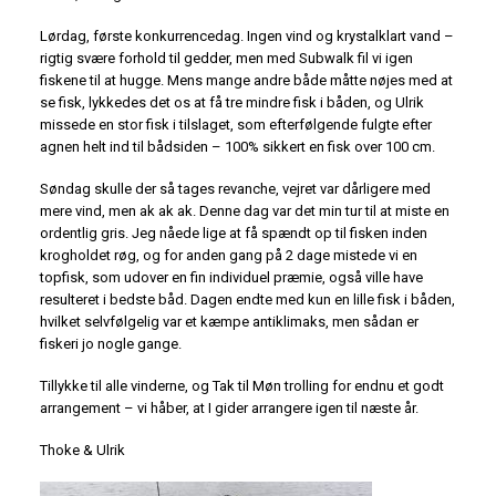
Lørdag, første konkurrencedag. Ingen vind og krystalklart vand –
rigtig svære forhold til gedder, men med Subwalk fil vi igen
fiskene til at hugge. Mens mange andre både måtte nøjes med at
se fisk, lykkedes det os at få tre mindre fisk i båden, og Ulrik
missede en stor fisk i tilslaget, som efterfølgende fulgte efter
agnen helt ind til bådsiden – 100% sikkert en fisk over 100 cm.
Søndag skulle der så tages revanche, vejret var dårligere med
mere vind, men ak ak ak. Denne dag var det min tur til at miste en
ordentlig gris. Jeg nåede lige at få spændt op til fisken inden
krogholdet røg, og for anden gang på 2 dage mistede vi en
topfisk, som udover en fin individuel præmie, også ville have
resulteret i bedste båd. Dagen endte med kun en lille fisk i båden,
hvilket selvfølgelig var et kæmpe antiklimaks, men sådan er
fiskeri jo nogle gange.
Tillykke til alle vinderne, og Tak til Møn trolling for endnu et godt
arrangement – vi håber, at I gider arrangere igen til næste år.
Thoke & Ulrik