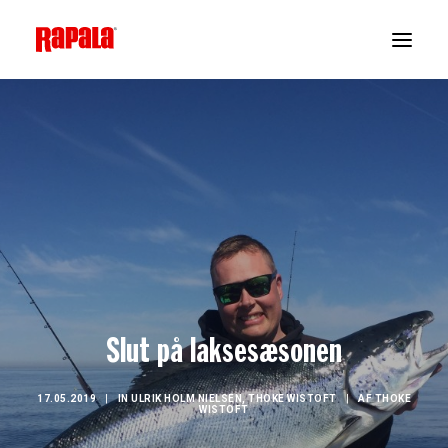
Slut på laksesæsonen
17.05.2019
|
IN
ULRIK HOLM NIELSEN
,
THOKE WISTOFT
|
AF
THOKE
WISTOFT