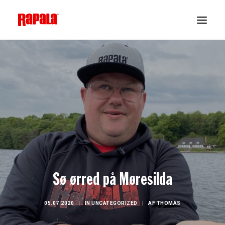
Sø ørred på Møresilda
05.07.2020
|
IN
UNCATEGORIZED
|
AF
THOMAS