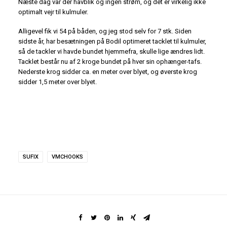
Næste dag var der havblik og ingen strøm, og det er virkelig ikke
optimalt vejr til kulmuler.
Alligevel fik vi 54 på båden, og jeg stod selv for 7 stk. Siden
sidste år, har besætningen på Bodil optimeret tacklet til kulmuler,
så de tackler vi havde bundet hjemmefra, skulle lige ændres lidt.
Tacklet består nu af 2 kroge bundet på hver sin ophænger-tafs.
Nederste krog sidder ca. en meter over blyet, og øverste krog
sidder 1,5 meter over blyet.
SUFIX
VMCHOOKS