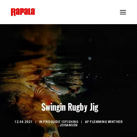
Swingin Rugby Jig
12.04.2021
|
IN
PROGUIDE 13FISHING
|
AF
FLEMMING WINTHER
JOHANSEN