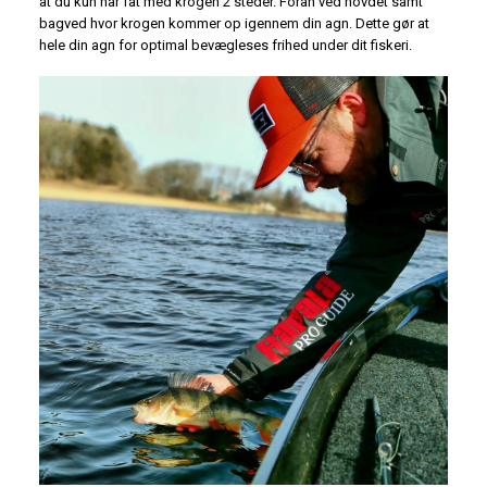
at du kun har fat med krogen 2 steder. Foran ved hovdet samt
bagved hvor krogen kommer op igennem din agn. Dette gør at
hele din agn for optimal bevægleses frihed under dit fiskeri.