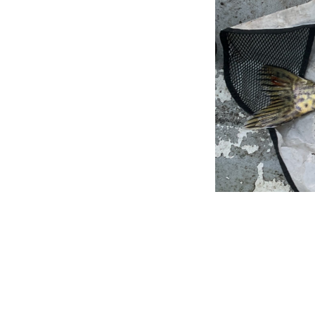
Den lille 14 cm Peto ble
stang, men i 40-130 gr v