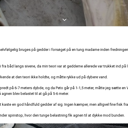
selvfølgelig bruges på gedder i forsøget på en tung madame inden fredninge
i fra båd langs sivene, da min teori var at gedderne allerede var trukket ind på 
erkende at den teori ikke holdte, og måtte rykke ud på dybere vand.
redt på 6-7 meters dybde, og da Peto går på 1-1,5 meter, måtte jeg sætte e
agnen blev belastet til at gå på 5-6 meter.
 kaste en god håndfuld gedder af sig. Ingen kæmper, men alligvel fine fisk fra
der spinstop, hvor den tunge belastning fik agnen til at dykke mod bunden.