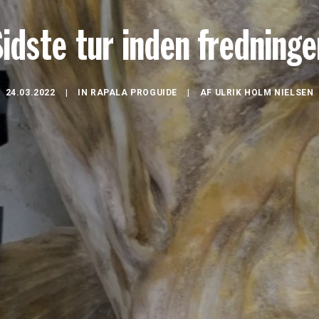
idste tur inden fredning
24.03.2022
|
IN
RAPALA PROGUIDE
|
AF
ULRIK HOLM NIELSEN