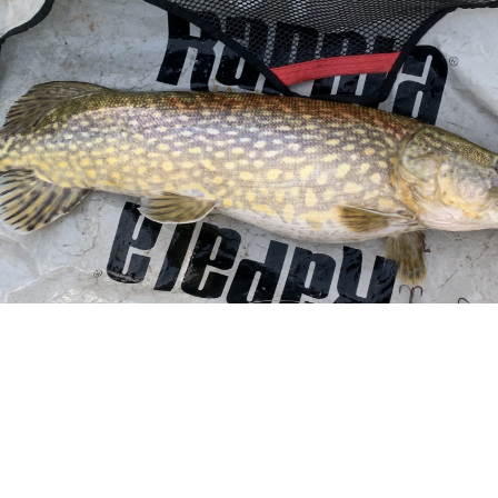
v fisket på en 20-80gr Muse Black fra 13Fishing mens 20 cm Peto med belastni
ersionen.