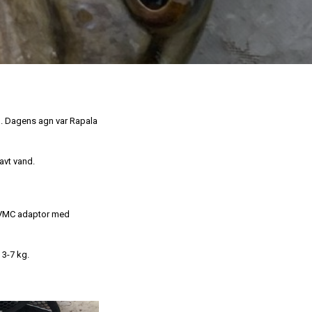
n. Dagens agn var Rapala
lavt vand.
n VMC adaptor med
 3-7 kg.