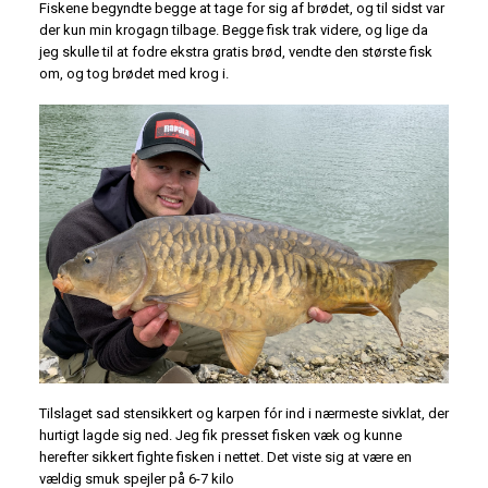
Fiskene begyndte begge at tage for sig af brødet, og til sidst var
der kun min krogagn tilbage. Begge fisk trak videre, og lige da
jeg skulle til at fodre ekstra gratis brød, vendte den største fisk
om, og tog brødet med krog i.
Tilslaget sad stensikkert og karpen fór ind i nærmeste sivklat, der
hurtigt lagde sig ned. Jeg fik presset fisken væk og kunne
herefter sikkert fighte fisken i nettet. Det viste sig at være en
vældig smuk spejler på 6-7 kilo