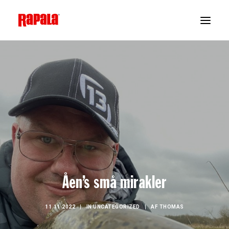
Åen’s små mirakler
11.11.2022
|
IN
UNCATEGORIZED
|
AF
THOMAS