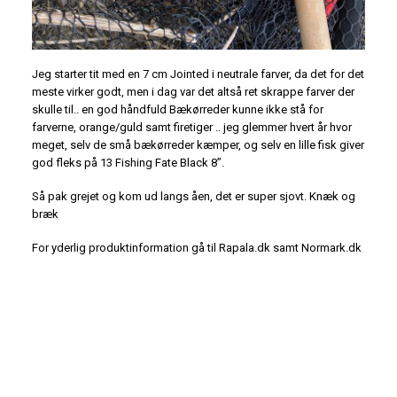
Jeg starter tit med en 7 cm Jointed i neutrale farver, da det for det
meste virker godt, men i dag var det altså ret skrappe farver der
skulle til.. en god håndfuld Bækørreder kunne ikke stå for
farverne, orange/guld samt firetiger .. jeg glemmer hvert år hvor
meget, selv de små bækørreder kæmper, og selv en lille fisk giver
god fleks på 13 Fishing Fate Black 8”.
Så pak grejet og kom ud langs åen, det er super sjovt. Knæk og
bræk
For yderlig produktinformation gå til Rapala.dk samt Normark.dk