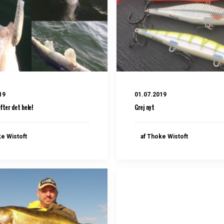
19
01.07.2019
efter det hele!
Grej nyt
ke Wistoft
af Thoke Wistoft