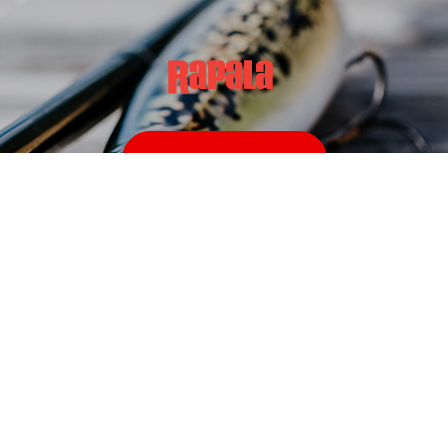
Rapala Produkter
Juridiske forhold
Ny
Privatlivspolitik
T
Vilkår og betingelser