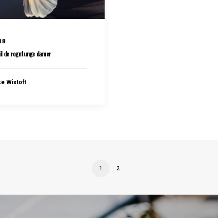
18
il de rogntunge damer
ke Wistoft
1
2