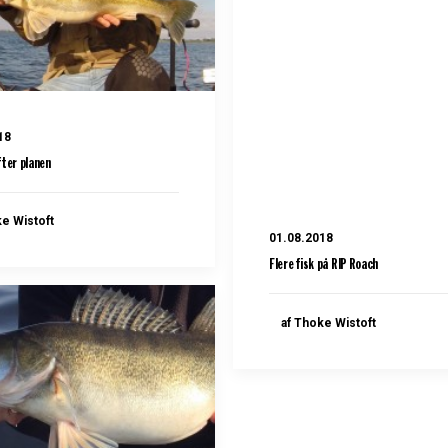
18
fter planen
ke Wistoft
01.08.2018
Flere fisk på RIP Roach
af Thoke Wistoft