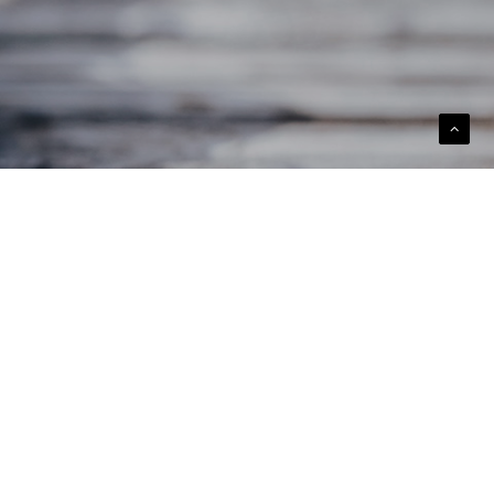
hedsbrev
ilmeld dig nyhedsbrev