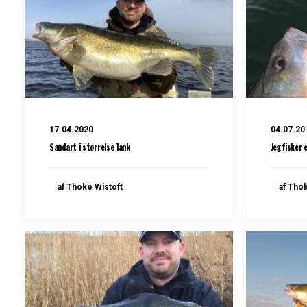
17.04.2020
04.07.20
Sandart i størrelse Tank
Jeg fisker 
af Thoke Wistoft
af Tho