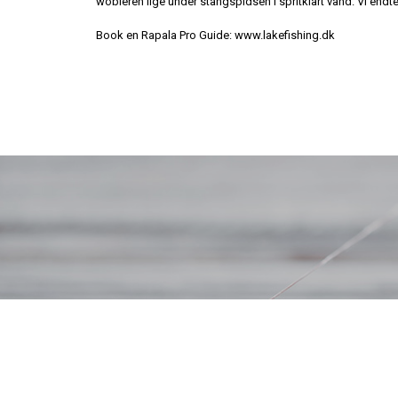
wobleren lige under stangspidsen i spritklart vand. Vi end
Book en Rapala Pro Guide: www.lakefishing.dk