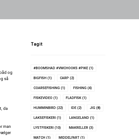
Tagit
#BOOMSHAD #VMCHOOKS #PIKE
(1)
a båd og
BIGFISH
(1)
CARP
(2)
og så
COARSEFISHING
(1)
FISHING
(4)
FISKEVIDEO
(1)
FLADFISK
(1)
HUMMINBIRD
(22)
IDE
(2)
JIG
(8)
t, da
LAKSEFISKERI
(1)
LANGELAND
(1)
for man
LYSTFISKERI
(10)
MAKRELLER
(3)
 vælger
MATCH
(1)
MIDDELFART
(1)