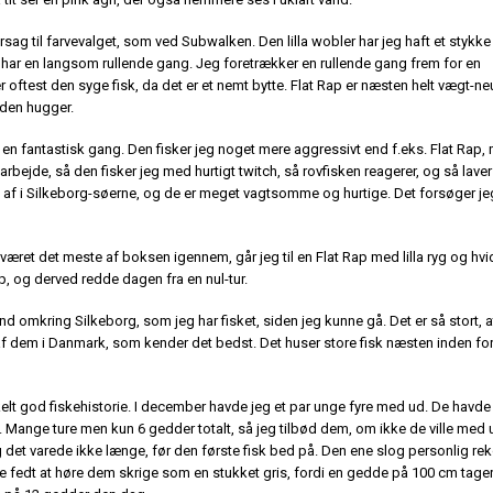
 årsag til farvevalget, som ved Subwalken. Den lilla wobler har jeg haft et stykke
en har en langsom rullende gang. Jeg foretrækker en rullende gang frem for en
test den syge fisk, da det er et nemt bytte. Flat Rap er næsten helt vægt-ne
edden hugger.
en fantastisk gang. Den fisker jeg noget mere aggressivt end f.eks. Flat Rap,
bejde, så den fisker jeg med hurtigt twitch, så rovfisken reagerer, og så laver 
 af i Silkeborg-søerne, og de er meget vagtsomme og hurtige. Det forsøger je
 været det meste af boksen igennem, går jeg til en Flat Rap med lilla ryg og hvi
op, og derved redde dagen fra en nul-tur.
d omkring Silkeborg, som jeg har fisket, siden jeg kunne gå. Det er så stort, a
n af dem i Danmark, som kender det bedst. Det huser store fisk næsten inden for
nkelt god fiskehistorie. I december havde jeg et par unge fyre med ud. De havde 
. Mange ture men kun 6 gedder totalt, så jeg tilbød dem, om ikke de ville med 
det varede ikke længe, før den første fisk bed på. Den ene slog personlig rek
 fedt at høre dem skrige som en stukket gris, fordi en gedde på 100 cm tage