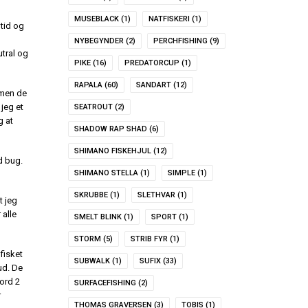
MUSEBLACK
(1)
NATFISKERI
(1)
 tid og
NYBEGYNDER
(2)
PERCHFISHING
(9)
utral og
PIKE
(16)
PREDATORCUP
(1)
RAPALA
(60)
SANDART
(12)
 men de
jeg et
SEATROUT
(2)
g at
SHADOW RAP SHAD
(6)
SHIMANO FISKEHJUL
(12)
d bug.
SHIMANO STELLA
(1)
SIMPLE
(1)
SKRUBBE
(1)
SLETHVAR
(1)
t jeg
 alle
SMELT BLINK
(1)
SPORT
(1)
STORM
(5)
STRIB FYR
(1)
fisket
SUBWALK
(1)
SUFIX
(33)
ud. De
ord 2
SURFACEFISHING
(2)
r
THOMAS GRAVERSEN
(3)
TOBIS
(1)